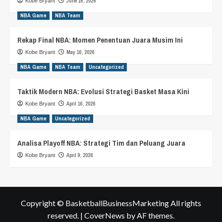
June 16, 2026
Kobe Bryant
NBA Game
NBA Team
Rekap Final NBA: Momen Penentuan Juara Musim Ini
May 16, 2026
Kobe Bryant
NBA Game
NBA Team
Uncategorized
Taktik Modern NBA: Evolusi Strategi Basket Masa Kini
April 16, 2026
Kobe Bryant
NBA Game
Uncategorized
Analisa Playoff NBA: Strategi Tim dan Peluang Juara
April 9, 2026
Kobe Bryant
Copyright © BasketballBusinessMarketing All rights
reserved.
|
CoverNews
by AF themes.