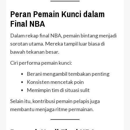
Peran Pemain Kunci dalam
Final NBA
Dalam rekap final NBA, pemain bintang menjadi
sorotan utama. Mereka tampil luar biasa di
bawah tekanan besar.
Ciri performa pemain kunci:
Berani mengambil tembakan penting
Konsisten mencetak poin
Memimpin tim di situasi sulit
Selain itu, kontribusi pemain pelapis juga
membantu menjaga ritme permainan.