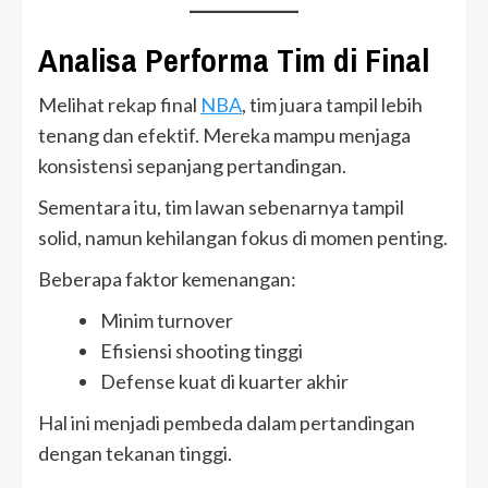
Analisa Performa Tim di Final
Melihat rekap final
NBA
, tim juara tampil lebih
tenang dan efektif. Mereka mampu menjaga
konsistensi sepanjang pertandingan.
Sementara itu, tim lawan sebenarnya tampil
solid, namun kehilangan fokus di momen penting.
Beberapa faktor kemenangan:
Minim turnover
Efisiensi shooting tinggi
Defense kuat di kuarter akhir
Hal ini menjadi pembeda dalam pertandingan
dengan tekanan tinggi.