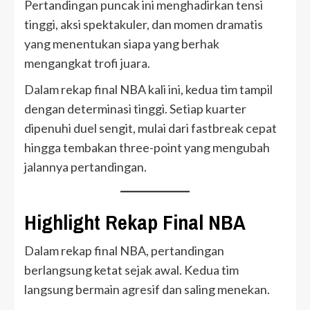
Pertandingan puncak ini menghadirkan tensi
tinggi, aksi spektakuler, dan momen dramatis
yang menentukan siapa yang berhak
mengangkat trofi juara.
Dalam rekap final NBA kali ini, kedua tim tampil
dengan determinasi tinggi. Setiap kuarter
dipenuhi duel sengit, mulai dari fastbreak cepat
hingga tembakan three-point yang mengubah
jalannya pertandingan.
Highlight Rekap Final NBA
Dalam rekap final NBA, pertandingan
berlangsung ketat sejak awal. Kedua tim
langsung bermain agresif dan saling menekan.