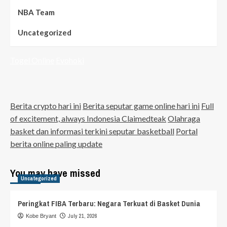
NBA Team
Uncategorized
Togel Online
Evohoki
Berita crypto hari ini
Berita seputar game online hari ini
Full
of excitement, always Indonesia Claimedteak
Olahraga
basket dan informasi terkini seputar basketball
Portal
berita online paling update
You may have missed
Uncategorized
Peringkat FIBA Terbaru: Negara Terkuat di Basket Dunia
July 21, 2026
Kobe Bryant