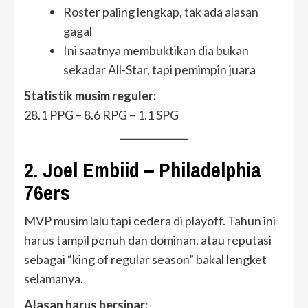
Roster paling lengkap, tak ada alasan
gagal
Ini saatnya membuktikan dia bukan
sekadar All-Star, tapi pemimpin juara
Statistik musim reguler:
28.1 PPG – 8.6 RPG – 1.1 SPG
2. Joel Embiid – Philadelphia
76ers
MVP musim lalu tapi cedera di playoff. Tahun ini
harus tampil penuh dan dominan, atau reputasi
sebagai “king of regular season” bakal lengket
selamanya.
Alasan harus bersinar: