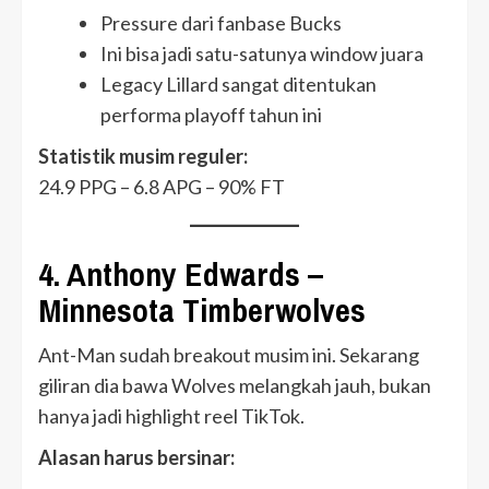
Pressure dari fanbase Bucks
Ini bisa jadi satu-satunya window juara
Legacy Lillard sangat ditentukan
performa playoff tahun ini
Statistik musim reguler:
24.9 PPG – 6.8 APG – 90% FT
4. Anthony Edwards –
Minnesota Timberwolves
Ant-Man sudah breakout musim ini. Sekarang
giliran dia bawa Wolves melangkah jauh, bukan
hanya jadi highlight reel TikTok.
Alasan harus bersinar: