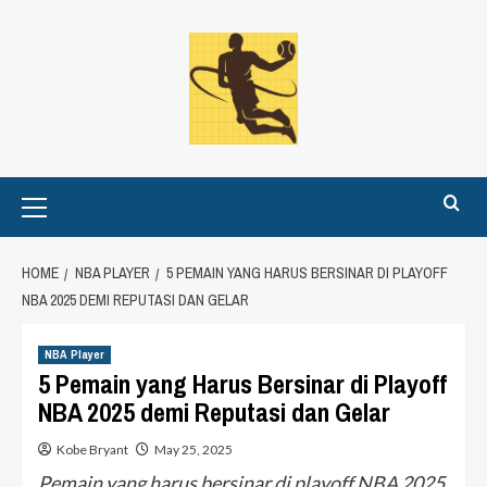
Skip
to
content
Primary
Menu
HOME
NBA PLAYER
5 PEMAIN YANG HARUS BERSINAR DI PLAYOFF
NBA 2025 DEMI REPUTASI DAN GELAR
NBA Player
5 Pemain yang Harus Bersinar di Playoff
NBA 2025 demi Reputasi dan Gelar
Kobe Bryant
May 25, 2025
Pemain yang harus bersinar di playoff NBA 2025