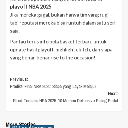
playoff NBA 2025
.
Jika mereka gagal, bukan hanya tim yang rugi —
tapi reputasi mereka bisa runtuh dalam satu seri
saja.
Pantau terus
info bola basket terbaru
untuk
update hasil playoff, highlight clutch, dan siapa
yang benar-benar rise to the occasion!
Post
Previous:
Prediksi Final NBA 2025: Siapa yang Layak Melaju?
navigation
Next:
Block Tersadis NBA 2025: 10 Momen Defensive Paling Brutal
More Stories
NBA Player
Uncategorized