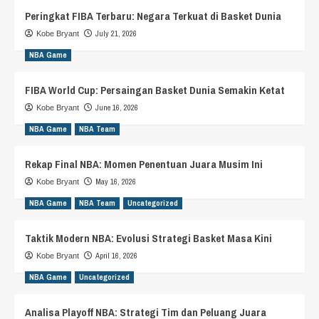
Peringkat FIBA Terbaru: Negara Terkuat di Basket Dunia
July 21, 2026
Kobe Bryant
NBA Game
FIBA World Cup: Persaingan Basket Dunia Semakin Ketat
June 16, 2026
Kobe Bryant
NBA Game
NBA Team
Rekap Final NBA: Momen Penentuan Juara Musim Ini
May 16, 2026
Kobe Bryant
NBA Game
NBA Team
Uncategorized
Taktik Modern NBA: Evolusi Strategi Basket Masa Kini
April 16, 2026
Kobe Bryant
NBA Game
Uncategorized
Analisa Playoff NBA: Strategi Tim dan Peluang Juara