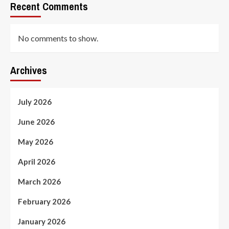
Recent Comments
No comments to show.
Archives
July 2026
June 2026
May 2026
April 2026
March 2026
February 2026
January 2026