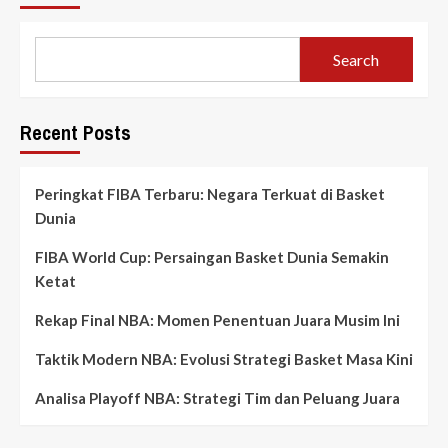
Search
Recent Posts
Peringkat FIBA Terbaru: Negara Terkuat di Basket
Dunia
FIBA World Cup: Persaingan Basket Dunia Semakin
Ketat
Rekap Final NBA: Momen Penentuan Juara Musim Ini
Taktik Modern NBA: Evolusi Strategi Basket Masa Kini
Analisa Playoff NBA: Strategi Tim dan Peluang Juara