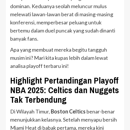
dominan. Keduanya seolah meluncur mulus
melewati lawan-lawan berat di masing-masing
konferensi, memperbesar peluang untuk
bertemu dalam duel puncak yang sudah dinanti
banyak fans.
Apa yang membuat mereka begitu tangguh
musim ini? Mari kita kupas lebih dalam lewat
analisa playoff terbaru ini!
Highlight Pertandingan Playoff
NBA 2025: Celtics dan Nuggets
Tak Terbendung
Di Wilayah Timur,
Boston Celtics
benar-benar
menunjukkan kelasnya. Setelah menyapu bersih
Miami Heat di babak pertama, mereka kini