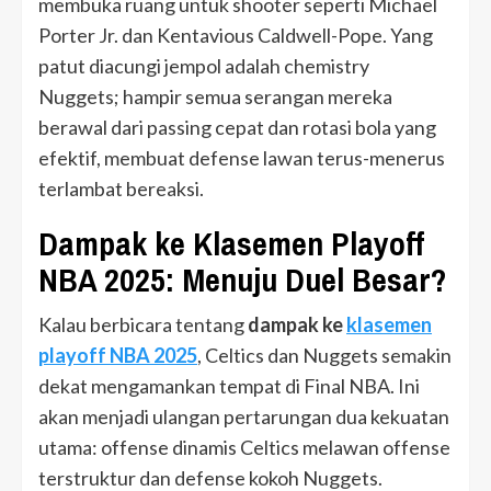
membuka ruang untuk shooter seperti Michael
Porter Jr. dan Kentavious Caldwell-Pope. Yang
patut diacungi jempol adalah chemistry
Nuggets; hampir semua serangan mereka
berawal dari passing cepat dan rotasi bola yang
efektif, membuat defense lawan terus-menerus
terlambat bereaksi.
Dampak ke Klasemen Playoff
NBA 2025: Menuju Duel Besar?
Kalau berbicara tentang
dampak ke
klasemen
playoff NBA 2025
, Celtics dan Nuggets semakin
dekat mengamankan tempat di Final NBA. Ini
akan menjadi ulangan pertarungan dua kekuatan
utama: offense dinamis Celtics melawan offense
terstruktur dan defense kokoh Nuggets.