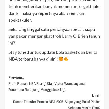
telah memberikan banyak momen unforgettable,
dan klimaksnya sepertinya akan semakin
spektakuler.
Sekarang tinggal satu pertanyaan besar: siapa
yang akan mengangkat trofi Larry O’Brien tahun
ini?
Stay tuned untuk update bola basket dan berita
NBA terbaru hanya di sini!
Post
Previous:
Profil Pemain NBA Rising Star: Victor Wembanyama,
navigation
Fenomena Baru yang Menggebrak Liga
Next:
Rumor Transfer Pemain NBA 2025: Siapa yang Bakal Pindah
Sebelum Musim Baru?