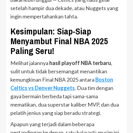
setelah hampir dua dekade, atau Nuggets yang
ingin mempertahankan tahta.
Kesimpulan: Siap-Siap
Menyambut Final NBA 2025
Paling Seru!
Melihat jalannya
hasil playoff NBA terbaru
,
sulit untuk tidak bersemangat menantikan
kemungkinan Final NBA 2025 antara
Boston
Celtics vs Denver Nuggets
. Dua tim dengan
gaya bermain berbeda tapi sama-sama
mematikan, dua superstar kaliber MVP, dan dua
pelatih jenius yang siap beradu strategi.
Apapun yang terjadi dalam beberapa
pertandingan ke depan, satu hal pasti: musim ini