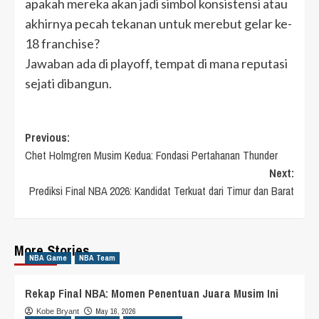
apakah mereka akan jadi simbol konsistensi atau
akhirnya pecah tekanan untuk merebut gelar ke-
18 franchise?
Jawaban ada di playoff, tempat di mana reputasi
sejati dibangun.
Post
Previous:
Chet Holmgren Musim Kedua: Fondasi Pertahanan Thunder
navigation
Next:
Prediksi Final NBA 2026: Kandidat Terkuat dari Timur dan Barat
More Stories
NBA Game
NBA Team
Rekap Final NBA: Momen Penentuan Juara Musim Ini
May 16, 2026
Kobe Bryant