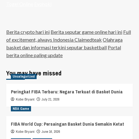
Togel Online
Evohoki
Berita crypto hari ini
Berita seputar game online hari ini
Full
of excitement, always Indonesia Claimedteak
Olahraga
basket dan informasi terkini seputar basketball
Portal
berita online paling update
You may have missed
Uncategorized
Peringkat FIBA Terbaru: Negara Terkuat di Basket Dunia
July 21, 2026
Kobe Bryant
NBA Game
FIBA World Cup: Persaingan Basket Dunia Semakin Ketat
June 16, 2026
Kobe Bryant