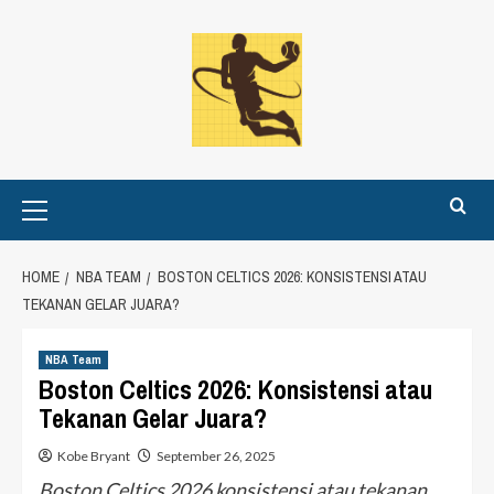
Skip
to
content
Primary
Menu
HOME
NBA TEAM
BOSTON CELTICS 2026: KONSISTENSI ATAU
TEKANAN GELAR JUARA?
NBA Team
Boston Celtics 2026: Konsistensi atau
Tekanan Gelar Juara?
Kobe Bryant
September 26, 2025
Boston Celtics 2026 konsistensi atau tekanan