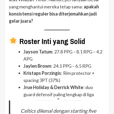
yang menghantui mereka tetap sama:
apakah
konsistensi reguler bisa diterjemahkan jadi
gelar juara?
Roster Inti yang Solid
Jayson Tatum
: 27.8 PPG – 8.1 RPG – 4.2
APG
Jaylen Brown
: 24.1 PPG – 6.5 RPG
Kristaps Porzingis
: Rim protector +
spacing 3PT (37%)
Jrue Holiday & Derrick White
: duo
guard defensif paling lengkap di liga
Celtics dikenal dengan starting five