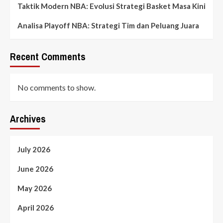
Taktik Modern NBA: Evolusi Strategi Basket Masa Kini
Analisa Playoff NBA: Strategi Tim dan Peluang Juara
Recent Comments
No comments to show.
Archives
July 2026
June 2026
May 2026
April 2026