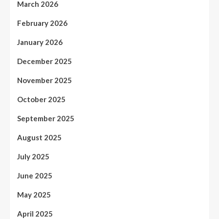
March 2026
February 2026
January 2026
December 2025
November 2025
October 2025
September 2025
August 2025
July 2025
June 2025
May 2025
April 2025