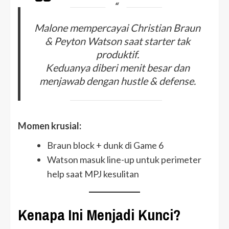
Malone mempercayai Christian Braun
& Peyton Watson saat starter tak
produktif.
Keduanya diberi menit besar dan
menjawab dengan hustle & defense.
Momen krusial:
Braun block + dunk di Game 6
Watson masuk line-up untuk perimeter
help saat MPJ kesulitan
Kenapa Ini Menjadi Kunci?