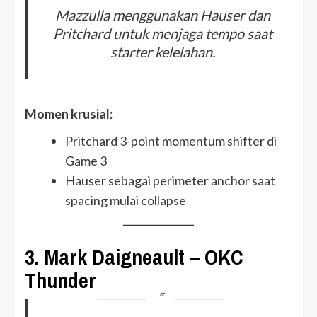
Mazzulla menggunakan Hauser dan
Pritchard untuk menjaga tempo saat
starter kelelahan.
Momen krusial:
Pritchard 3-point momentum shifter di
Game 3
Hauser sebagai perimeter anchor saat
spacing mulai collapse
3.
Mark Daigneault – OKC
Thunder