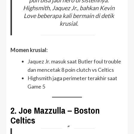
pun bisa jadi hero di sistemnya.
Highsmith, Jaquez Jr., bahkan Kevin
Love beberapa kali bermain di detik
krusial.
Momen krusial:
Jaquez Jr. masuk saat Butler foul trouble
dan mencetak 8 poin clutch vs Celtics
Highsmith jaga perimeter terakhir saat
Game 5
2.
Joe Mazzulla – Boston
Celtics