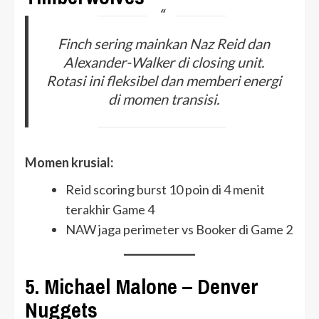
Finch sering mainkan Naz Reid dan
Alexander-Walker di closing unit.
Rotasi ini fleksibel dan memberi energi
di momen transisi.
Momen krusial:
Reid scoring burst 10 poin di 4 menit
terakhir Game 4
NAW jaga perimeter vs Booker di Game 2
5.
Michael Malone – Denver
Nuggets