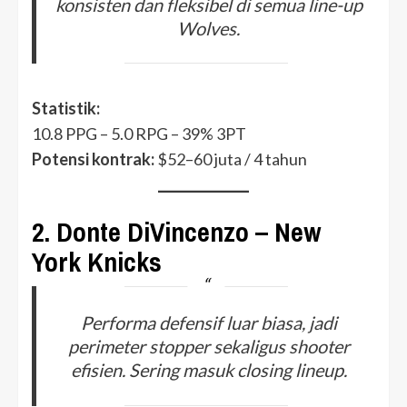
konsisten dan fleksibel di semua line-up
Wolves.
Statistik:
10.8 PPG – 5.0 RPG – 39% 3PT
Potensi kontrak:
$52–60 juta / 4 tahun
2.
Donte DiVincenzo – New
York Knicks
Performa defensif luar biasa, jadi
perimeter stopper sekaligus shooter
efisien. Sering masuk closing lineup.