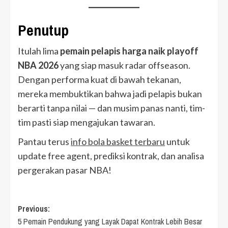
Penutup
Itulah lima
pemain pelapis harga naik playoff
NBA 2026
yang siap masuk radar offseason.
Dengan performa kuat di bawah tekanan,
mereka membuktikan bahwa jadi pelapis bukan
berarti tanpa nilai — dan musim panas nanti, tim-
tim pasti siap mengajukan tawaran.
Pantau terus
info bola basket terbaru
untuk
update free agent, prediksi kontrak, dan analisa
pergerakan pasar NBA!
Post
Previous:
5 Pemain Pendukung yang Layak Dapat Kontrak Lebih Besar
navigation