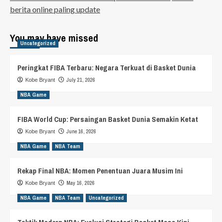
berita online paling update
You may have missed
Uncategorized
Peringkat FIBA Terbaru: Negara Terkuat di Basket Dunia
July 21, 2026
Kobe Bryant
NBA Game
FIBA World Cup: Persaingan Basket Dunia Semakin Ketat
June 16, 2026
Kobe Bryant
NBA Game
NBA Team
Rekap Final NBA: Momen Penentuan Juara Musim Ini
May 16, 2026
Kobe Bryant
NBA Game
NBA Team
Uncategorized