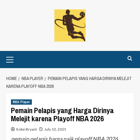
Skip
to
content
Primary
Menu
HOME
NBA PLAYER
PEMAIN PELAPIS YANG HARGA DIRINYA MELEJIT
KARENA PLAYOFF NBA 2026
NBA Player
Pemain Pelapis yang Harga Dirinya
Melejit karena Playoff NBA 2026
Kobe Bryant
July 10, 2025
pemain pelapis harga naik playoff NBA 2026