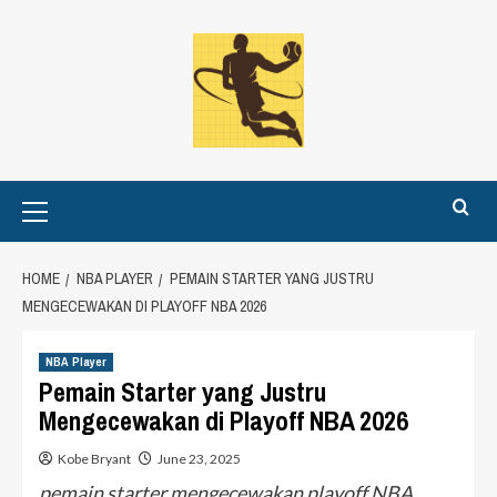
Skip
to
content
Primary
Menu
HOME
NBA PLAYER
PEMAIN STARTER YANG JUSTRU
MENGECEWAKAN DI PLAYOFF NBA 2026
NBA Player
Pemain Starter yang Justru
Mengecewakan di Playoff NBA 2026
Kobe Bryant
June 23, 2025
pemain starter mengecewakan playoff NBA