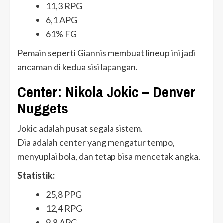
11,3 RPG
6,1 APG
61% FG
Pemain seperti Giannis membuat lineup ini jadi
ancaman di kedua sisi lapangan.
Center: Nikola Jokic – Denver
Nuggets
Jokic adalah pusat segala sistem.
Dia adalah center yang mengatur tempo,
menyuplai bola, dan tetap bisa mencetak angka.
Statistik:
25,8 PPG
12,4 RPG
9,8 APG