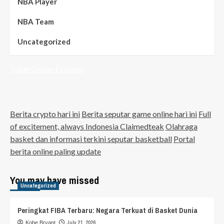
NBA Player
NBA Team
Uncategorized
Togel Online
Evohoki
Berita crypto hari ini
Berita seputar game online hari ini
Full
of excitement, always Indonesia Claimedteak
Olahraga
basket dan informasi terkini seputar basketball
Portal
berita online paling update
You may have missed
Uncategorized
Peringkat FIBA Terbaru: Negara Terkuat di Basket Dunia
July 21, 2026
Kobe Bryant