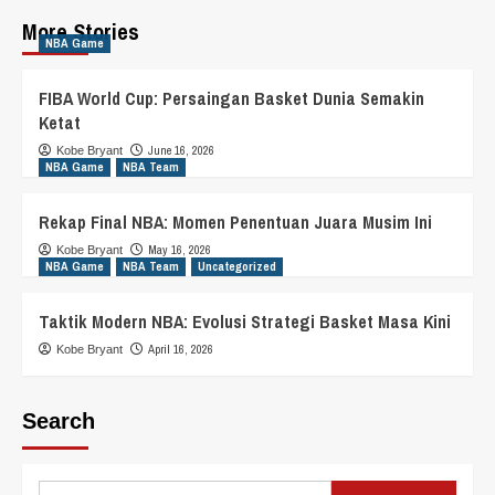
More Stories
NBA Game
FIBA World Cup: Persaingan Basket Dunia Semakin
Ketat
June 16, 2026
Kobe Bryant
NBA Game
NBA Team
Rekap Final NBA: Momen Penentuan Juara Musim Ini
May 16, 2026
Kobe Bryant
NBA Game
NBA Team
Uncategorized
Taktik Modern NBA: Evolusi Strategi Basket Masa Kini
April 16, 2026
Kobe Bryant
Search