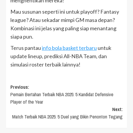
menghentikan mereka!
Mau susunan seperti ini untuk playoff? Fantasy
league? Atau sekadar mimpi GM masa depan?
Kombinasi ini jelas yang paling siap menantang
siapa pun.
Terus pantau
info bola basket terbaru
untuk
update lineup, prediksi All-NBA Team, dan
simulasi roster terbaik lainnya!
Post
Previous:
Pemain Bertahan Terbaik NBA 2025: 5 Kandidat Defensive
navigation
Player of the Year
Next:
Match Terbaik NBA 2025: 5 Duel yang Bikin Penonton Tegang