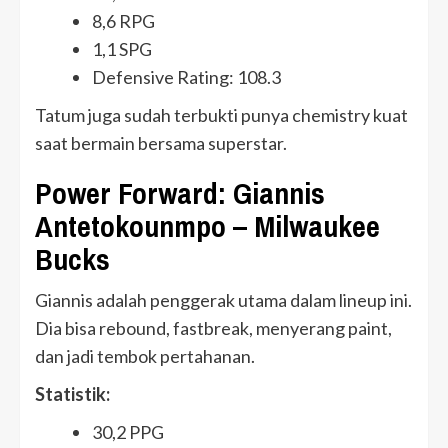
8,6 RPG
1,1 SPG
Defensive Rating: 108.3
Tatum juga sudah terbukti punya chemistry kuat
saat bermain bersama superstar.
Power Forward: Giannis
Antetokounmpo – Milwaukee
Bucks
Giannis adalah penggerak utama dalam lineup ini.
Dia bisa rebound, fastbreak, menyerang paint,
dan jadi tembok pertahanan.
Statistik:
30,2 PPG