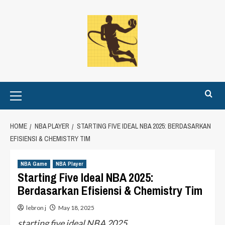
Skip
to
content
Primary
Menu
HOME
NBA PLAYER
STARTING FIVE IDEAL NBA 2025: BERDASARKAN
EFISIENSI & CHEMISTRY TIM
NBA Game
NBA Player
Starting Five Ideal NBA 2025:
Berdasarkan Efisiensi & Chemistry Tim
lebron j
May 18, 2025
starting five ideal NBA 2025