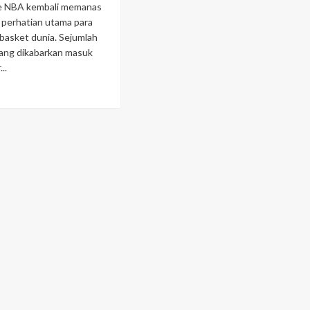
e NBA kembali memanas
 perhatian utama para
asket dunia. Sejumlah
ang dikabarkan masuk
..
ad
ore
out
umor
ade
BA
rbaru:
rgerakan
ntang
ga
ng
engubah
ta
kuatan