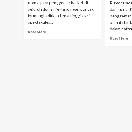
utama para penggemar basket di
Rumor trad
seluruh dunia. Pertandingan puncak
dan menjadi
ini menghadirkan tensi tinggi, aksi
penggemar b
spektakuler,...
pemain bint
dalam daftar.
Read
Read More
more
Re
Read More
about
m
Rekap
ab
Final
R
NBA:
Tr
Momen
N
Penentuan
Te
Juara
Pe
Musim
Bi
Ini
Li
ya
M
Pe
Ke