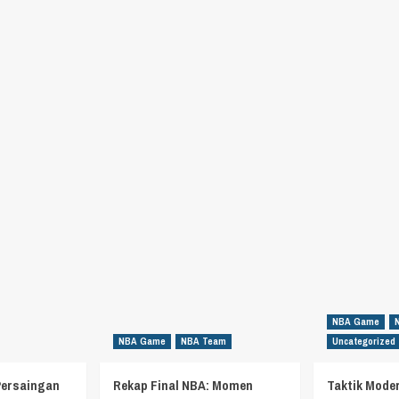
NBA Game
NBA Game
NBA Team
Uncategorized
Persaingan
Rekap Final NBA: Momen
Taktik Moder