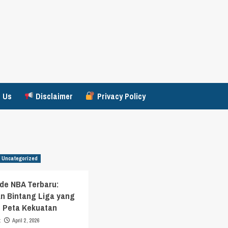
 Us
Disclaimer
Privacy Policy
Uncategorized
de NBA Terbaru:
n Bintang Liga yang
 Peta Kekuatan
April 2, 2026
t