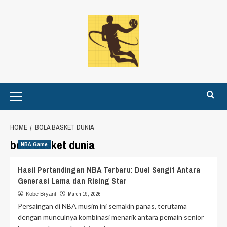
Skip
to
content
Primary
Menu
HOME
BOLA BASKET DUNIA
bola basket dunia
NBA Game
Hasil Pertandingan NBA Terbaru: Duel Sengit Antara
Generasi Lama dan Rising Star
March 19, 2026
Kobe Bryant
Persaingan di NBA musim ini semakin panas, terutama
dengan munculnya kombinasi menarik antara pemain senior