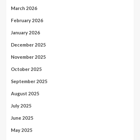
March 2026
February 2026
January 2026
December 2025
November 2025
October 2025
September 2025
August 2025
July 2025
June 2025
May 2025