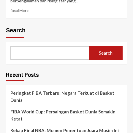
berpengalaman dan rising star yang...
Read
Read More
more
about
Hasil
Search
Pertandingan
NBA
Terbaru:
Duel
Search
Sengit
Antara
Generasi
Lama
Recent Posts
dan
Rising
Star
Peringkat FIBA Terbaru: Negara Terkuat di Basket
Dunia
FIBA World Cup: Persaingan Basket Dunia Semakin
Ketat
Rekap Final NBA: Momen Penentuan Juara Musim Ini