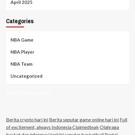
April 2025
Categories
NBA Game
NBA Player
NBA Team
Uncategorized
Togel Online
Evohoki
Berita crypto hari ini
Berita seputar game online hari ini
Full
of excitement, always Indonesia Claimedteak
Olahraga
basket dan informasi terkini seputar basketball
Portal