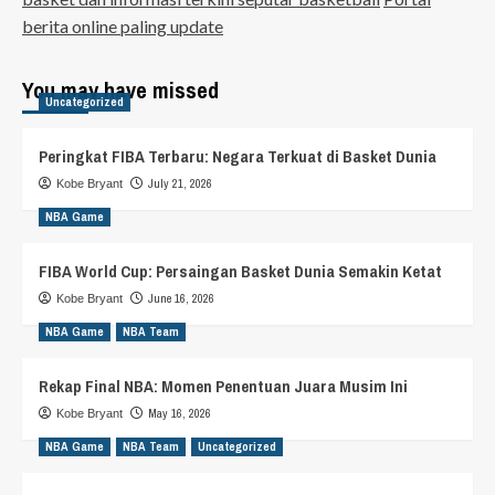
berita online paling update
You may have missed
Uncategorized
Peringkat FIBA Terbaru: Negara Terkuat di Basket Dunia
July 21, 2026
Kobe Bryant
NBA Game
FIBA World Cup: Persaingan Basket Dunia Semakin Ketat
June 16, 2026
Kobe Bryant
NBA Game
NBA Team
Rekap Final NBA: Momen Penentuan Juara Musim Ini
May 16, 2026
Kobe Bryant
NBA Game
NBA Team
Uncategorized