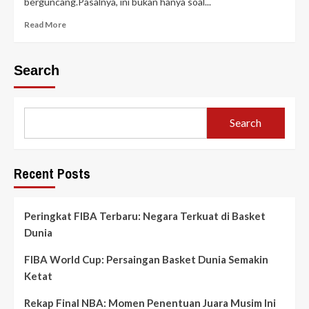
berguncang.Pasalnya, ini bukan hanya soal...
Read
Read More
more
about
Duet
Search
LeBron
&
Dončić:
Apakah
Search
Bisa
Jadi
Kombinasi
Tersukses
Recent Posts
Lakers?
Peringkat FIBA Terbaru: Negara Terkuat di Basket
Dunia
FIBA World Cup: Persaingan Basket Dunia Semakin
Ketat
Rekap Final NBA: Momen Penentuan Juara Musim Ini