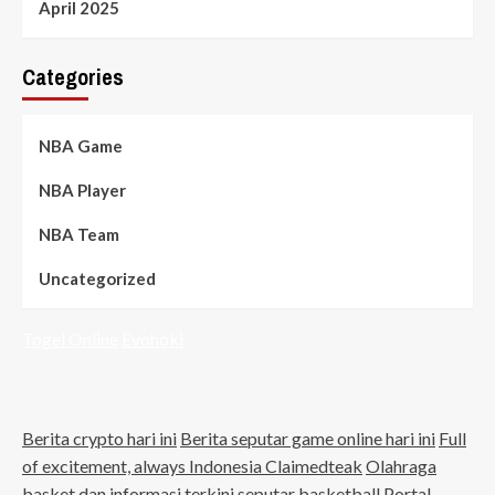
April 2025
Categories
NBA Game
NBA Player
NBA Team
Uncategorized
Togel Online
Evohoki
Berita crypto hari ini
Berita seputar game online hari ini
Full
of excitement, always Indonesia Claimedteak
Olahraga
basket dan informasi terkini seputar basketball
Portal