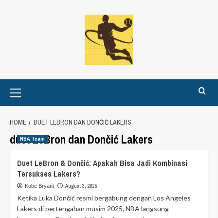
Skip
to
content
Primary
Menu
HOME
DUET LEBRON DAN DONČIĆ LAKERS
duet LeBron dan Dončić Lakers
NBA Team
Duet LeBron & Dončić: Apakah Bisa Jadi Kombinasi
Tersukses Lakers?
August 3, 2025
Kobe Bryant
Ketika Luka Dončić resmi bergabung dengan Los Angeles
Lakers di pertengahan musim 2025, NBA langsung