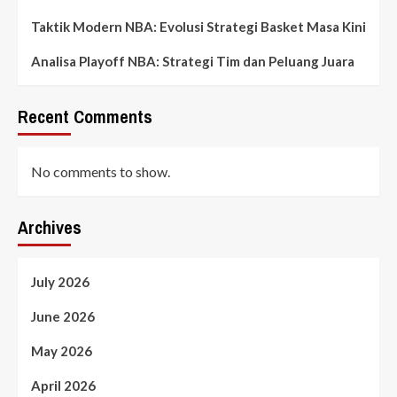
Taktik Modern NBA: Evolusi Strategi Basket Masa Kini
Analisa Playoff NBA: Strategi Tim dan Peluang Juara
Recent Comments
No comments to show.
Archives
July 2026
June 2026
May 2026
April 2026