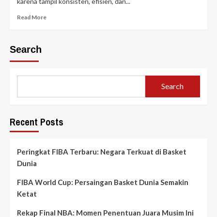
karena tampil konsisten, efisien, dan...
Read
Read More
more
about
5
Search
Pemain
Pendukung
yang
Layak
Search
Dapat
Kontrak
Lebih
Besar
Recent Posts
Usai
Playoff
2026
Peringkat FIBA Terbaru: Negara Terkuat di Basket
Dunia
FIBA World Cup: Persaingan Basket Dunia Semakin
Ketat
Rekap Final NBA: Momen Penentuan Juara Musim Ini