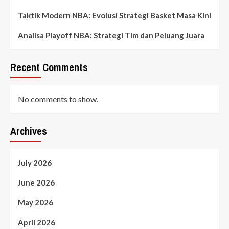
Taktik Modern NBA: Evolusi Strategi Basket Masa Kini
Analisa Playoff NBA: Strategi Tim dan Peluang Juara
Recent Comments
No comments to show.
Archives
July 2026
June 2026
May 2026
April 2026