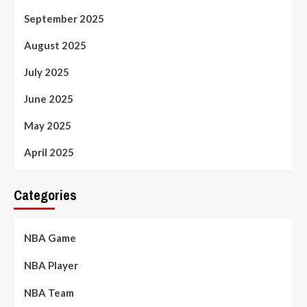
September 2025
August 2025
July 2025
June 2025
May 2025
April 2025
Categories
NBA Game
NBA Player
NBA Team