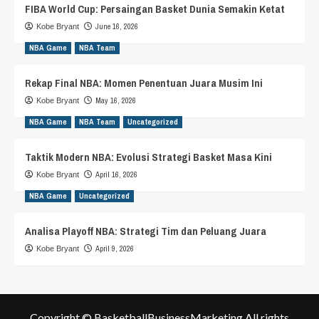
FIBA World Cup: Persaingan Basket Dunia Semakin Ketat
June 16, 2026
Kobe Bryant
NBA Game
NBA Team
Rekap Final NBA: Momen Penentuan Juara Musim Ini
May 16, 2026
Kobe Bryant
NBA Game
NBA Team
Uncategorized
Taktik Modern NBA: Evolusi Strategi Basket Masa Kini
April 16, 2026
Kobe Bryant
NBA Game
Uncategorized
Analisa Playoff NBA: Strategi Tim dan Peluang Juara
April 9, 2026
Kobe Bryant
Copyright © BasketballBusinessMarketing All rights