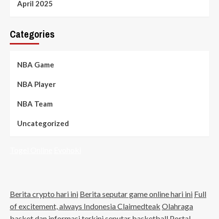
April 2025
Categories
NBA Game
NBA Player
NBA Team
Uncategorized
Togel Online
Evohoki
Berita crypto hari ini
Berita seputar game online hari ini
Full
of excitement, always Indonesia Claimedteak
Olahraga
basket dan informasi terkini seputar basketball
Portal