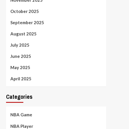
October 2025
September 2025
August 2025
July 2025
June 2025
May 2025
April 2025
Categories
NBA Game
NBA Player