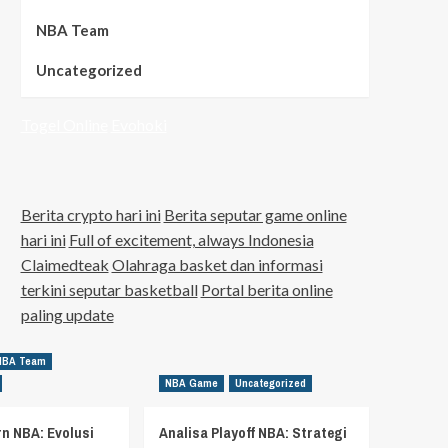
NBA Team
Uncategorized
Togel Online
Evohoki
Berita crypto hari ini
Berita seputar game online
hari ini
Full of excitement, always Indonesia
Claimedteak
Olahraga basket dan informasi
terkini seputar basketball
Portal berita online
paling update
NBA Team
NBA Game
Uncategorized
n NBA: Evolusi
Analisa Playoff NBA: Strategi