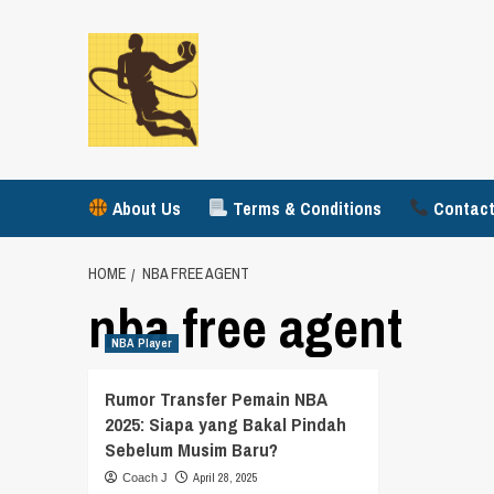
Skip
to
content
About Us
Terms & Conditions
Contact
HOME
NBA FREE AGENT
nba free agent
NBA Player
Rumor Transfer Pemain NBA
2025: Siapa yang Bakal Pindah
Sebelum Musim Baru?
April 28, 2025
Coach J