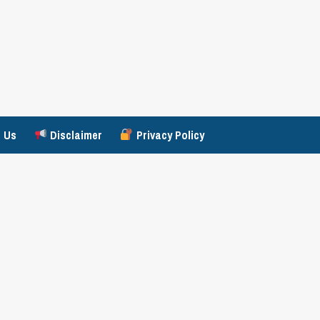
 Us
Disclaimer
Privacy Policy