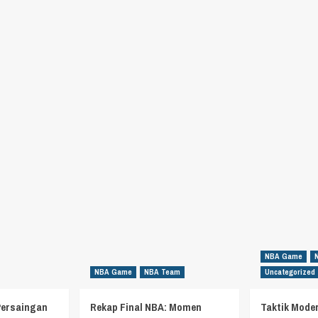
NBA Game
NBA Game
NBA Team
Uncategorized
Persaingan
Rekap Final NBA: Momen
Taktik Moder