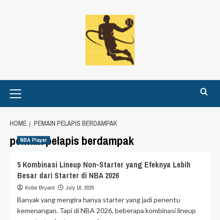
Skip
to
content
Primary
Menu
HOME
PEMAIN PELAPIS BERDAMPAK
pemain pelapis berdampak
NBA Player
5 Kombinasi Lineup Non-Starter yang Efeknya Lebih
Besar dari Starter di NBA 2026
July 18, 2025
Kobe Bryant
Banyak yang mengira hanya starter yang jadi penentu
kemenangan. Tapi di NBA 2026, beberapa kombinasi lineup