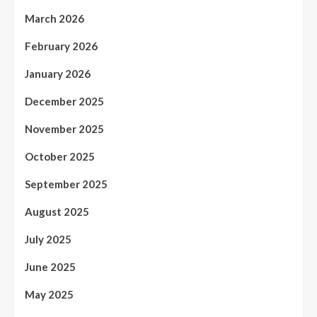
March 2026
February 2026
January 2026
December 2025
November 2025
October 2025
September 2025
August 2025
July 2025
June 2025
May 2025