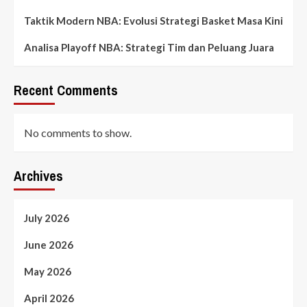
Taktik Modern NBA: Evolusi Strategi Basket Masa Kini
Analisa Playoff NBA: Strategi Tim dan Peluang Juara
Recent Comments
No comments to show.
Archives
July 2026
June 2026
May 2026
April 2026