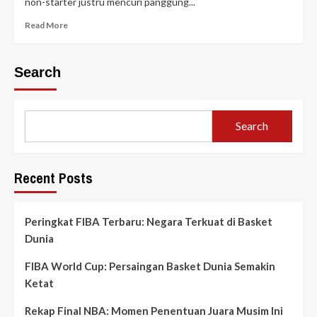
non-starter justru mencuri panggung...
Read
Read More
more
about
5
Search
Kombinasi
Lineup
Non-
Starter
Search
yang
Efeknya
Lebih
Besar
Recent Posts
dari
Starter
di
Peringkat FIBA Terbaru: Negara Terkuat di Basket
NBA
Dunia
2026
FIBA World Cup: Persaingan Basket Dunia Semakin
Ketat
Rekap Final NBA: Momen Penentuan Juara Musim Ini