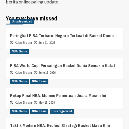
berita online paling update
You may have missed
Uncategorized
Peringkat FIBA Terbaru: Negara Terkuat di Basket Dunia
July 21, 2026
Kobe Bryant
NBA Game
FIBA World Cup: Persaingan Basket Dunia Semakin Ketat
June 16, 2026
Kobe Bryant
NBA Game
NBA Team
Rekap Final NBA: Momen Penentuan Juara Musim Ini
May 16, 2026
Kobe Bryant
NBA Game
NBA Team
Uncategorized
Taktik Modern NBA: Evolusi Strategi Basket Masa Kini