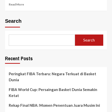
Read
Read More
more
about
Top
Search
5
Pemain
yang
Terinspirasi
Search
Gaya
Bermain
Stephen
Curry
Recent Posts
Peringkat FIBA Terbaru: Negara Terkuat di Basket
Dunia
FIBA World Cup: Persaingan Basket Dunia Semakin
Ketat
Rekap Final NBA: Momen Penentuan Juara Musim Ini