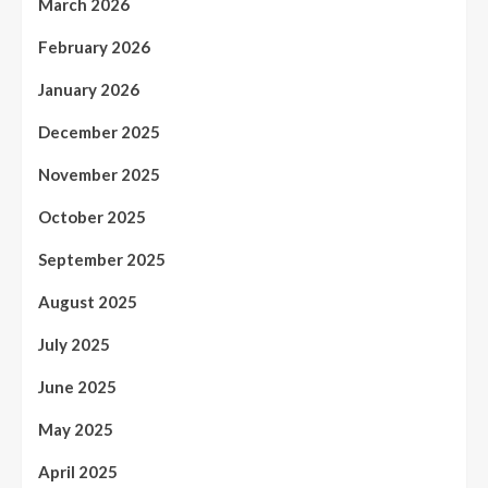
March 2026
February 2026
January 2026
December 2025
November 2025
October 2025
September 2025
August 2025
July 2025
June 2025
May 2025
April 2025