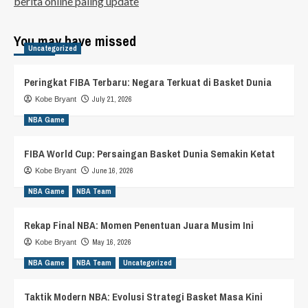
berita online paling update
You may have missed
Uncategorized
Peringkat FIBA Terbaru: Negara Terkuat di Basket Dunia
July 21, 2026
Kobe Bryant
NBA Game
FIBA World Cup: Persaingan Basket Dunia Semakin Ketat
June 16, 2026
Kobe Bryant
NBA Game
NBA Team
Rekap Final NBA: Momen Penentuan Juara Musim Ini
May 16, 2026
Kobe Bryant
NBA Game
NBA Team
Uncategorized
Taktik Modern NBA: Evolusi Strategi Basket Masa Kini