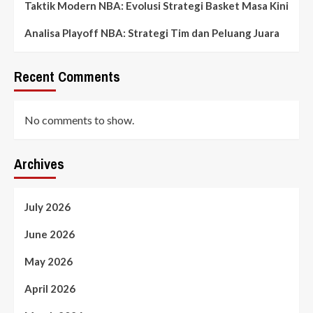
Taktik Modern NBA: Evolusi Strategi Basket Masa Kini
Analisa Playoff NBA: Strategi Tim dan Peluang Juara
Recent Comments
No comments to show.
Archives
July 2026
June 2026
May 2026
April 2026