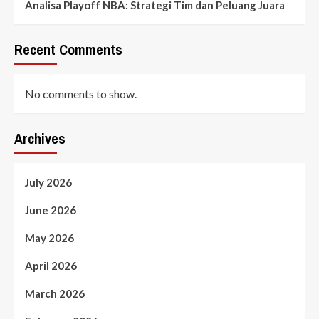
Analisa Playoff NBA: Strategi Tim dan Peluang Juara
Recent Comments
No comments to show.
Archives
July 2026
June 2026
May 2026
April 2026
March 2026