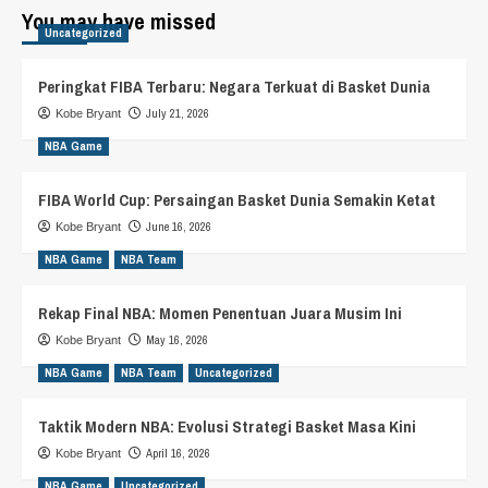
You may have missed
Uncategorized
Peringkat FIBA Terbaru: Negara Terkuat di Basket Dunia
July 21, 2026
Kobe Bryant
NBA Game
FIBA World Cup: Persaingan Basket Dunia Semakin Ketat
June 16, 2026
Kobe Bryant
NBA Game
NBA Team
Rekap Final NBA: Momen Penentuan Juara Musim Ini
May 16, 2026
Kobe Bryant
NBA Game
NBA Team
Uncategorized
Taktik Modern NBA: Evolusi Strategi Basket Masa Kini
April 16, 2026
Kobe Bryant
NBA Game
Uncategorized