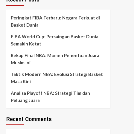
Peringkat FIBA Terbaru: Negara Terkuat di
Basket Dunia
FIBA World Cup: Persaingan Basket Dunia
Semakin Ketat
Rekap Final NBA: Momen Penentuan Juara
Musim Ini
Taktik Modern NBA: Evolusi Strategi Basket
Masa Kini
Analisa Playoff NBA: Strategi Tim dan
Peluang Juara
Recent Comments