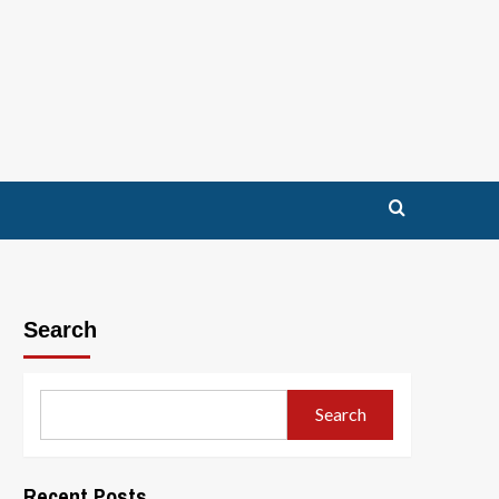
Search
Search
Recent Posts