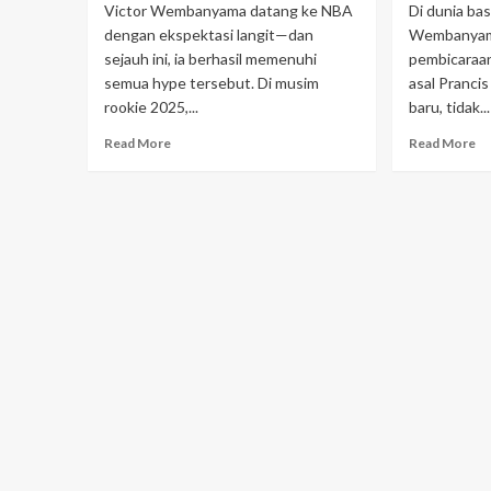
Victor Wembanyama datang ke NBA
Di dunia ba
dengan ekspektasi langit—dan
Wembanyama
sejauh ini, ia berhasil memenuhi
pembicaraa
semua hype tersebut. Di musim
asal Pranci
rookie 2025,...
baru, tidak...
Read
Re
Read More
Read More
more
m
about
ab
Profil
Pr
Victor
Pe
Wembanyama:
N
Bintang
Ri
Baru
St
NBA
Vi
Bersinar
W
di
F
Musim
Ba
Rookie
ya
2025
Me
Li