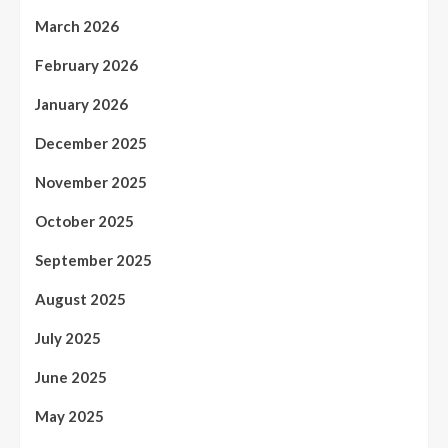
March 2026
February 2026
January 2026
December 2025
November 2025
October 2025
September 2025
August 2025
July 2025
June 2025
May 2025