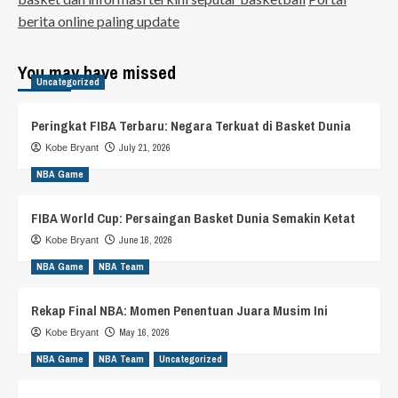
berita online paling update
You may have missed
Uncategorized
Peringkat FIBA Terbaru: Negara Terkuat di Basket Dunia
July 21, 2026
Kobe Bryant
NBA Game
FIBA World Cup: Persaingan Basket Dunia Semakin Ketat
June 16, 2026
Kobe Bryant
NBA Game
NBA Team
Rekap Final NBA: Momen Penentuan Juara Musim Ini
May 16, 2026
Kobe Bryant
NBA Game
NBA Team
Uncategorized