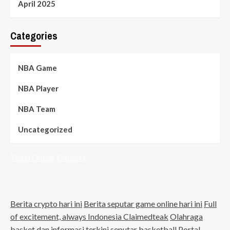
April 2025
Categories
NBA Game
NBA Player
NBA Team
Uncategorized
Togel Online
Evohoki
Berita crypto hari ini
Berita seputar game online hari ini
Full
of excitement, always Indonesia Claimedteak
Olahraga
basket dan informasi terkini seputar basketball
Portal