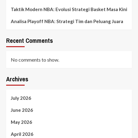
Taktik Modern NBA: Evolusi Strategi Basket Masa Kini
Analisa Playoff NBA: Strategi Tim dan Peluang Juara
Recent Comments
No comments to show.
Archives
July 2026
June 2026
May 2026
April 2026