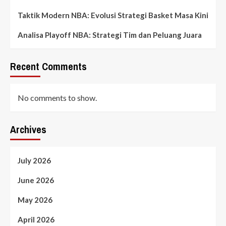
Taktik Modern NBA: Evolusi Strategi Basket Masa Kini
Analisa Playoff NBA: Strategi Tim dan Peluang Juara
Recent Comments
No comments to show.
Archives
July 2026
June 2026
May 2026
April 2026