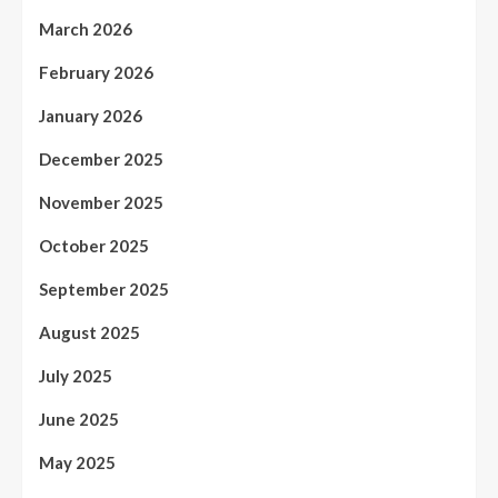
March 2026
February 2026
January 2026
December 2025
November 2025
October 2025
September 2025
August 2025
July 2025
June 2025
May 2025