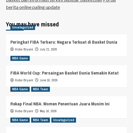
berita online paling update
You may have missed
Uncategorized
Peringkat FIBA Terbaru: Negara Terkuat di Basket Dunia
July 21, 2026
Kobe Bryant
NBA Game
FIBA World Cup: Persaingan Basket Dunia Semakin Ketat
June 16, 2026
Kobe Bryant
NBA Game
NBA Team
Rekap Final NBA: Momen Penentuan Juara Musim Ini
May 16, 2026
Kobe Bryant
NBA Game
NBA Team
Uncategorized