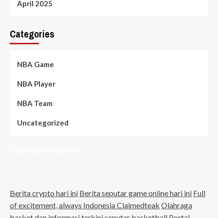
April 2025
Categories
NBA Game
NBA Player
NBA Team
Uncategorized
Togel Online
Evohoki
Berita crypto hari ini
Berita seputar game online hari ini
Full
of excitement, always Indonesia Claimedteak
Olahraga
basket dan informasi terkini seputar basketball
Portal