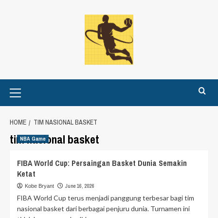
Skip
to
content
Primary
Menu
HOME
TIM NASIONAL BASKET
tim nasional basket
NBA Game
FIBA World Cup: Persaingan Basket Dunia Semakin
Ketat
June 16, 2026
Kobe Bryant
FIBA World Cup terus menjadi panggung terbesar bagi tim
nasional basket dari berbagai penjuru dunia. Turnamen ini