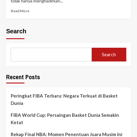
tidak hanya menghadirkan...
Read
Read More
more
about
FIBA
Search
World
Cup:
Persaingan
Basket
Search
Dunia
Semakin
Ketat
Recent Posts
Peringkat FIBA Terbaru: Negara Terkuat di Basket
Dunia
FIBA World Cup: Persaingan Basket Dunia Semakin
Ketat
Rekap Final NBA: Momen Penentuan Juara Musim Ini