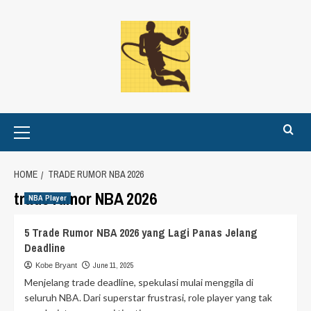
Skip
to
content
Primary
Menu
HOME
TRADE RUMOR NBA 2026
trade rumor NBA 2026
NBA Player
5 Trade Rumor NBA 2026 yang Lagi Panas Jelang
Deadline
June 11, 2025
Kobe Bryant
Menjelang trade deadline, spekulasi mulai menggila di
seluruh NBA. Dari superstar frustrasi, role player yang tak