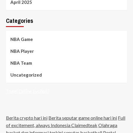
April 2025
Categories
NBA Game
NBA Player
NBA Team
Uncategorized
Togel Online
Evohoki
Berita crypto hari ini
Berita seputar game online hari ini
Full
of excitement, always Indonesia Claimedteak
Olahraga
basket dan informasi terkini seputar basketball
Portal