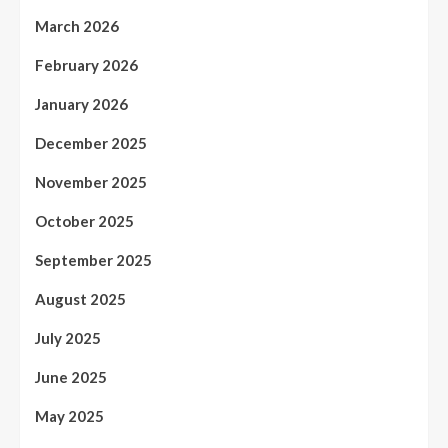
March 2026
February 2026
January 2026
December 2025
November 2025
October 2025
September 2025
August 2025
July 2025
June 2025
May 2025