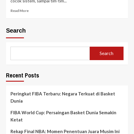
cocok sistem, sampai tim-tim...
Read
Read More
more
about
5
Search
Trade
Rumor
NBA
2026
Search
yang
Lagi
Panas
Jelang
Recent Posts
Deadline
Peringkat FIBA Terbaru: Negara Terkuat di Basket
Dunia
FIBA World Cup: Persaingan Basket Dunia Semakin
Ketat
Rekap Final NBA: Momen Penentuan Juara Musim Ini