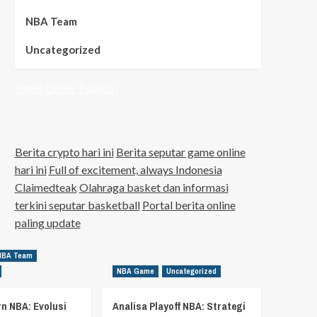
NBA Team
Uncategorized
Togel Online
Evohoki
Berita crypto hari ini
Berita seputar game online
hari ini
Full of excitement, always Indonesia
Claimedteak
Olahraga basket dan informasi
terkini seputar basketball
Portal berita online
paling update
NBA Team
NBA Game
Uncategorized
n NBA: Evolusi
Analisa Playoff NBA: Strategi