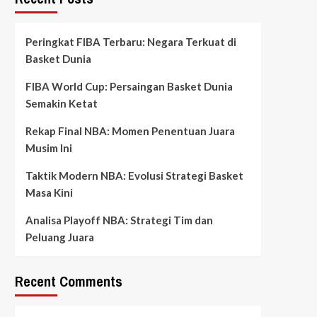
Peringkat FIBA Terbaru: Negara Terkuat di
Basket Dunia
FIBA World Cup: Persaingan Basket Dunia
Semakin Ketat
Rekap Final NBA: Momen Penentuan Juara
Musim Ini
Taktik Modern NBA: Evolusi Strategi Basket
Masa Kini
Analisa Playoff NBA: Strategi Tim dan
Peluang Juara
Recent Comments