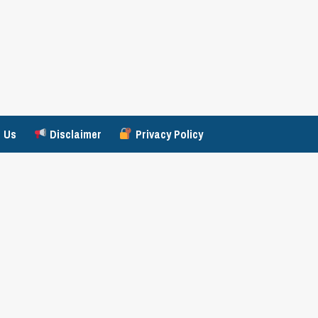
 Us
Disclaimer
Privacy Policy