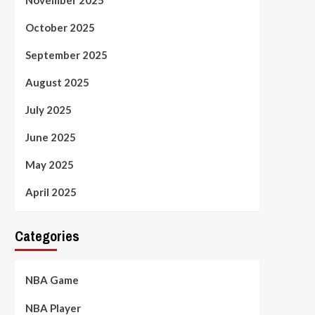
October 2025
September 2025
August 2025
July 2025
June 2025
May 2025
April 2025
Categories
NBA Game
NBA Player