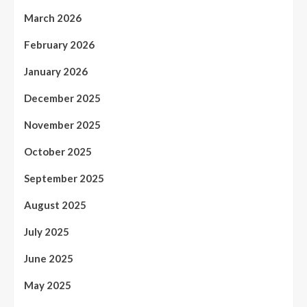
March 2026
February 2026
January 2026
December 2025
November 2025
October 2025
September 2025
August 2025
July 2025
June 2025
May 2025